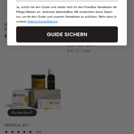
Ja, schick mir den Guide und melde mich für den PureBee Newsletter mit
Pflege-Wissen an. Jederzeit abbestellbar. Wir verwenden deine Daten
nur, um dir den Guide und unseren Newsletter zu schicken. Mehr dazu in
unserer
Datenschutzerklärung
.
HYALURON GESICHTSMASKE
HAND- UND KÖRPERSEIFE MINI
GESCHENKSET
SET
GUIDE SICHERN
Normaler
€70.00 EUR
9
(9)
Bewertungen
Preis
Normaler
€15.00 EUR
insgesamt
GRUNDPREIS
PRO
Preis
€18.75
/
100G
Ausverkauft
PROPOLIS SET
11
(11)