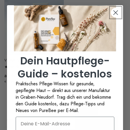
Ausverkauft
Dein Hautpflege-
VITAMIN C SERUM SENSITIV
GESICHTSMASKEN MINI
GESCHENKSET
19
(19)
Guide – kostenlos
Normaler
€40.00 EUR
Bewertungen
Normaler
ab €6.00 EUR
insgesamt
Preis
GRUNDPREIS
PRO
Preis
€1,166.67
/
L
Praktisches Pflege-Wissen für gesunde,
gepflegte Haut – direkt aus unserer Manufaktur
in Graben-Neudorf. Trag dich ein und bekomme
den Guide kostenlos, dazu Pflege-Tipps und
Neues von PureBee per E-Mail.
Email