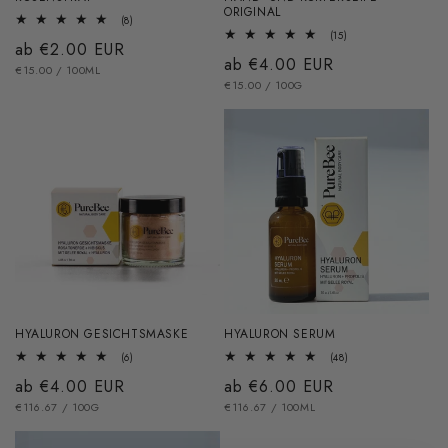
ORIGINAL
8
(8)
Bewertungen
15
(15)
Normaler
ab €2.00 EUR
insgesamt
Bewertungen
Normaler
ab €4.00 EUR
insgesamt
GRUNDPREIS
PRO
Preis
€15.00
/
100ML
GRUNDPREIS
PRO
Preis
€15.00
/
100G
HYALURON GESICHTSMASKE
HYALURON SERUM
6
48
(6)
(48)
Bewertungen
Bewertungen
Normaler
ab €4.00 EUR
Normaler
ab €6.00 EUR
insgesamt
insgesamt
GRUNDPREIS
PRO
GRUNDPREIS
PRO
Preis
€116.67
/
100G
Preis
€116.67
/
100ML