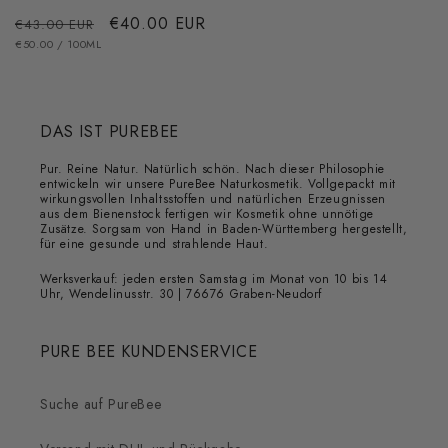
Bewertungen
Normaler
Verkaufspreis
€40.00 EUR
insgesamt
€43.00 EUR
GRUNDPREIS
PRO
Preis
€50.00
/
100ML
DAS IST PUREBEE
Pur. Reine Natur. Natürlich schön. Nach dieser Philosophie
entwickeln wir unsere PureBee Naturkosmetik. Vollgepackt mit
wirkungsvollen Inhaltsstoffen und natürlichen Erzeugnissen
aus dem Bienenstock fertigen wir Kosmetik ohne unnötige
Zusätze. Sorgsam von Hand in Baden-Württemberg hergestellt,
für eine gesunde und strahlende Haut.
Werksverkauf: jeden ersten Samstag im Monat von 10 bis 14
Uhr, Wendelinusstr. 30 | 76676 Graben-Neudorf
PURE BEE KUNDENSERVICE
Suche auf PureBee