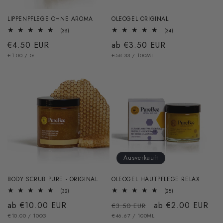
e
LIPPENPFLEGE OHNE AROMA
OLEOGEL ORIGINAL
38
34
(38)
(34)
:
Bewertungen
Bewertungen
Normaler
€4.50 EUR
Normaler
ab €3.50 EUR
insgesamt
insgesamt
GRUNDPREIS
PRO
GRUNDPREIS
PRO
Preis
€1.00
/
G
Preis
€58.33
/
100ML
Ausverkauft
BODY SCRUB PURE - ORIGINAL
OLEOGEL HAUTPFLEGE RELAX
32
28
(32)
(28)
Bewertungen
Bewertungen
Normaler
ab €10.00 EUR
Normaler
Verkaufspreis
ab €2.00 EUR
insgesamt
insgesamt
€3.50 EUR
GRUNDPREIS
PRO
GRUNDPREIS
PRO
Preis
€10.00
/
100G
Preis
€46.67
/
100ML