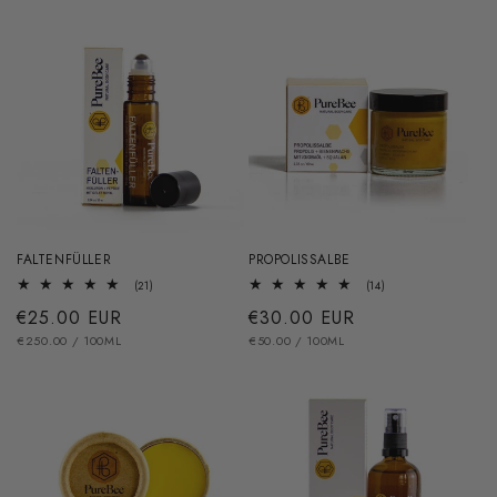
FALTENFÜLLER
PROPOLISSALBE
21
14
(21)
(14)
Bewertungen
Bewertungen
Normaler
€25.00 EUR
Normaler
€30.00 EUR
insgesamt
insgesamt
GRUNDPREIS
PRO
GRUNDPREIS
PRO
Preis
€250.00
/
100ML
Preis
€50.00
/
100ML