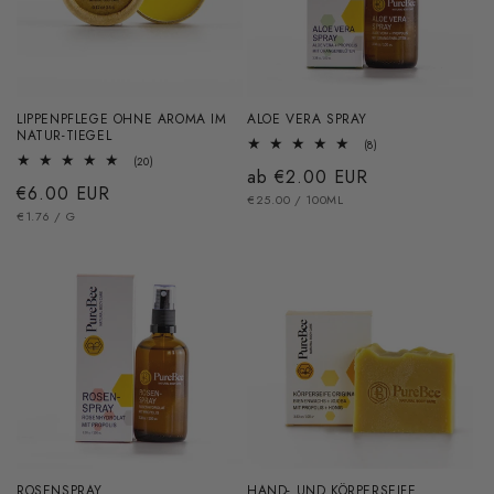
LIPPENPFLEGE OHNE AROMA IM
ALOE VERA SPRAY
NATUR-TIEGEL
8
(8)
Bewertungen
20
(20)
Normaler
ab €2.00 EUR
insgesamt
Bewertungen
Normaler
€6.00 EUR
insgesamt
GRUNDPREIS
PRO
Preis
€25.00
/
100ML
GRUNDPREIS
PRO
Preis
€1.76
/
G
ROSENSPRAY
HAND- UND KÖRPERSEIFE