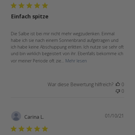
Einfach spitze
Die Salbe ist bei mir nicht mehr wegzudenken. Einmal
habe ich sie nach einem Sonnenbrand aufgetragen und
ich habe keine Abschuppung erlitten. Ich nutze sie sehr oft
und bin wirklich begeistert von ihr. Ebenfalls bekomme ich
vor meiner Periode oft zie...
Mehr lesen
War diese Bewertung hilfreich?
0
0
Verö
01/10/21
Carina L.