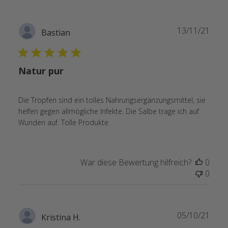
Verö
13/11/21
Bastian
Natur pur
Die Tropfen sind ein tolles Nahrungsergänzungsmittel, sie
helfen gegen allmögliche Infekte. Die Salbe trage ich auf
Wunden auf. Tolle Produkte
War diese Bewertung hilfreich?
0
0
Verö
05/10/21
Kristina H.