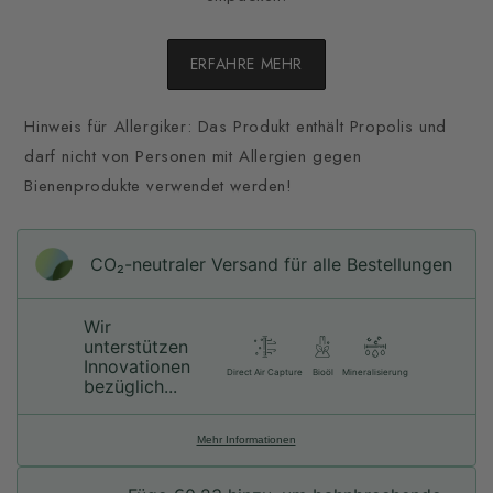
ERFAHRE MEHR
Hinweis für Allergiker: Das Produkt enthält Propolis und
darf nicht von Personen mit Allergien gegen
Bienenprodukte verwendet werden!
CO₂-neu­t­raler Versand für alle Bestellungen
Wir
unterstützen
Innovationen
Direct Air Capture
Bioöl
Mineralisierung
bezüglich...
Mehr Informationen