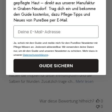
Filter
gepflegte Haut – direkt aus unserer Manufaktur
Bewertungen
in Graben-Neudorf. Trag dich ein und bekomme
suchen
den Guide kostenlos, dazu Pflege-Tipps und
Neues von PureBee per E-Mail.
Verö
21/09/22
Christina
Email
Propolis - innen und außen
Ja, schick mir den Guide und melde mich für den PureBee Newsletter mit
Pflege-Wissen an. Jederzeit abbestellbar. Wir verwenden deine Daten
nur, um dir den Guide und unseren Newsletter zu schicken. Mehr dazu in
unserer
Datenschutzerklärung
.
Propolis ist ein Naturprodukt, welches ich nicht mehr
missen will. Mein Mann und ich nutzen beide regelmäßig
GUIDE SICHERN
die Produkte und sind mit beiden sehr zufrieden. Wir
nutzen die Tropfen für unser Immunsystem und die
Salben für Wunden. Zusätzlich trage ich...
Mehr lesen
War diese Bewertung hilfreich?
0
0